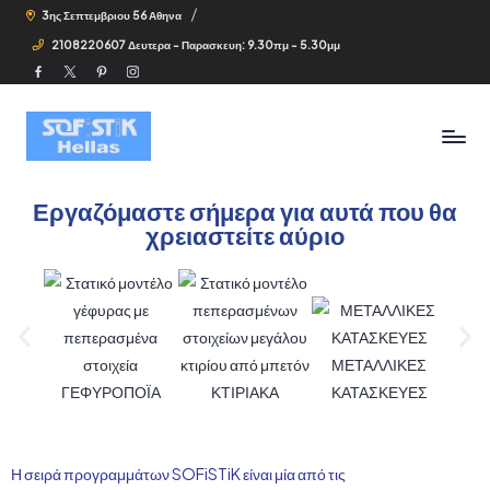
3ης Σεπτεμβριου 56 Αθηνα
2108220607 Δευτερα - Παρασκευη: 9.30πμ - 5.30μμ
Εργαζόμαστε σήμερα για αυτά που θα
χρειαστείτε αύριο
ΜΕΤΑΛΛΙΚΕΣ
ΓΕΦΥΡΟΠΟΪΑ
ΚΤΙΡΙΑΚΑ
ΚΑΤΑΣΚΕΥΕΣ
Η σειρά προγραμμάτων SOFiSTiK είναι μία από τις