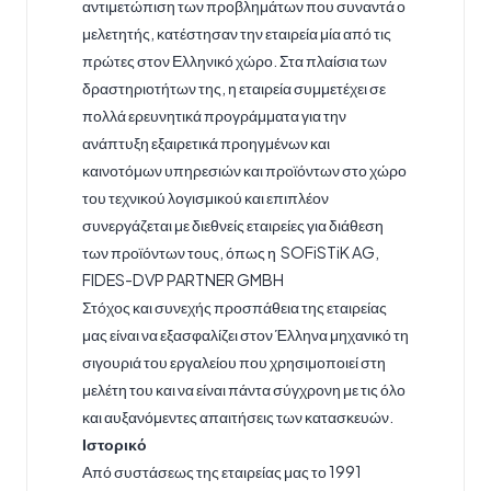
αντιμετώπιση των προβλημάτων που συναντά ο
μελετητής, κατέστησαν την εταιρεία μία από τις
πρώτες στον Ελληνικό χώρο. Στα πλαίσια των
δραστηριοτήτων της, η εταιρεία συμμετέχει σε
πολλά ερευνητικά προγράμματα για την
ανάπτυξη εξαιρετικά προηγμένων και
καινοτόμων υπηρεσιών και προϊόντων στο χώρο
του τεχνικού λογισμικού και επιπλέον
συνεργάζεται με διεθνείς εταιρείες για διάθεση
των προϊόντων τους, όπως η SOFiSTiK AG,
FIDES-DVP PARTNER GMBH
Στόχος και συνεχής προσπάθεια της εταιρείας
μας είναι να εξασφαλίζει στον Έλληνα μηχανικό τη
σιγουριά του εργαλείου που χρησιμοποιεί στη
μελέτη του και να είναι πάντα σύγχρονη με τις όλο
και αυξανόμεντες απαιτήσεις των κατασκευών.
Ιστορικό
Από συστάσεως της εταιρείας μας το 1991