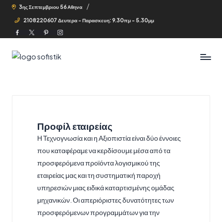
3ης Σεπτεμβριου 56 Αθηνα
2108220607 Δευτερα - Παρασκευη: 9.30πμ - 5.30μμ
Προφίλ εταιρείας
Η Τεχνογνωσία και η Αξιοπιστία είναι δύο έννοιες
που καταφέραμε να κερδίσουμε μέσα από τα
προσφερόμενα προϊόντα λογισμικού της
εταιρείας μας και τη συστηματική παροχή
υπηρεσιών μιας ειδικά καταρτισμένης ομάδας
μηχανικών. Οι απεριόριστες δυνατότητες των
προσφερόμενων προγραμμάτων για την