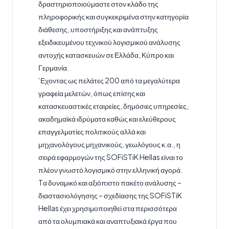
δραστηριοποιούμαστε στον κλάδο της
πληροφορικής και συγκεκριμένα στην κατηγορία
διάθεσης, υποστήριξης και ανάπτυξης
εξειδικευμένου τεχνικού λογισμικού ανάλυσης
αντοχής κατασκευών σε Ελλάδα, Κύπρο και
Γερμανία.
‘Εχοντας ως πελάτες 200 από τα μεγαλύτερα
γραφεία μελετών, όπως επίσης και
κατασκευαστικές εταιρείες, δημόσιες υπηρεσίες,
ακαδημαϊκά ιδρύματα καθώς και ελεύθερους
επαγγελματίες πολιτικούς αλλά και
μηχανολόγους μηχανικούς, γεωλόγους κ.α., η
σειρά εφαρμογών της SOFiSTiK Hellas είναι το
πλέον γνωστό λογισμικό στην ελληνική αγορά.
Tα δυναμικό και αξιόπιστο πακέτο ανάλυσης –
διαστασιολόγησης – σχεδίασης της SOFiSTiK
Hellas έχει χρησιμοποιηθεί στα περισσότερα
από τα ολυμπιακά και αναπτυξιακά έργα που